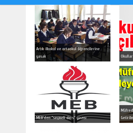
Artık ilkokul ve ortaokul öğrencilerine
yasak
Okullar
Müfreda
MEB'den "seçmeli ders" yazısı
Getiril