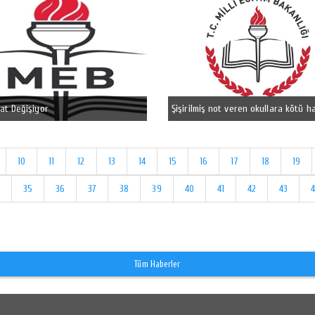
at Değişiyor
Şişirilmiş not veren okullara kötü h
10
11
12
13
14
15
16
17
18
19
35
36
37
38
39
40
41
42
43
Tüm Haberler