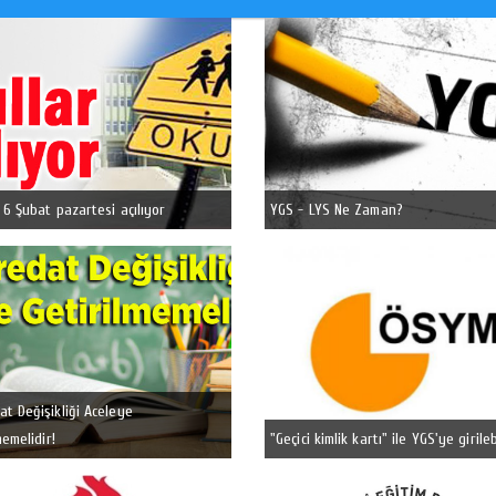
 6 Şubat pazartesi açılıyor
YGS - LYS Ne Zaman?
t Değişikliği Aceleye
memelidir!
"Geçici kimlik kartı" ile YGS'ye girile