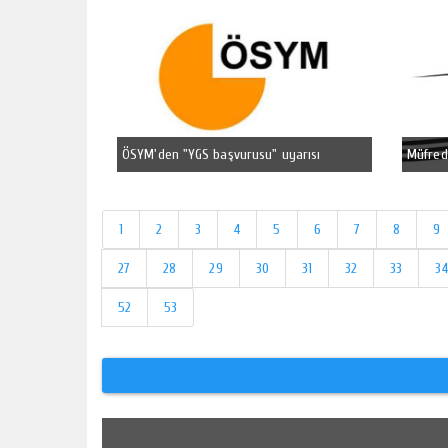
ÖSYM'den "YGS başvurusu" uyarısı
Müfred
1
2
3
4
5
6
7
8
9
27
28
29
30
31
32
33
34
52
53