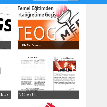
TEOG Ne Zaman?
bilecek
1. Dönem Bitti